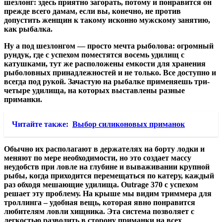
шезлонг: здесь приятно загорать, потому и понравится он
прежде всего дамам, если вы, конечно, не против
допустить женщин к такому исконно мужскому занятию,
как рыбалка.
Ну а под шезлонгом — просто мечта рыболова: огромный
рундук, где с успехом поместятся восемь удилищ с
катушками, тут же расположены емкости для хранения
рыболовных принадлежностей и не только. Все доступно и
всегда под рукой. Зачастую на рыбалке применяешь три-
четыре удилища, на которых выставлены разные
приманки.
Читайте также:
Выбор силиконовых приманок
Обычно их располагают в держателях на борту лодки и
меняют по мере необходимости, но это создает массу
неудобств при ловле на глубине и вываживании крупной
рыбы, когда приходится перемещаться по катеру, каждый
раз обходя мешающие удилища. Outrage 370 c успехом
решает эту проблему. На крыше мы видим триммера для
троллинга – удобная вещь, которая явно понравится
любителям ловли хищника. Эта система позволяет с
легкостью разводить в сторону приманки на всех