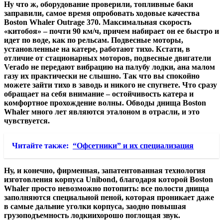
Ну что ж, оборудование проверили, топливные баки
заправили, самое время опробовать ходовые качества
Boston Whaler Outrage 370. Максимальная скорость
«китобоя» – почти 90 км/ч, причем набирает он ее быстро и
идет по воде, как по рельсам. Подвесные моторы,
установленные на катере, работают тихо. Кстати, в
отличие от стационарных моторов, подвесные двигатели
Verado не передают вибрацию на палубу лодки, ана малом
газу их практически не слышно. Так что вы спокойно
можете зайти тихо в заводь и никого не спугнете. Что сразу
обращает на себя внимание – остойчивость катера и
комфортное прохождение волны. Обводы днища Boston
Whaler много лет являются эталоном в отрасли, и это
чувствуется.
Читайте также:
“Офсетники” и их специализация
Ну, и конечно, фирменная, запатентованная технология
изготовления корпуса Unibond, благодаря которой Boston
Whaler просто невозможно потопить: все полости днища
заполняются специальной пеной, которая проникает даже
в самые дальние уголки корпуса, заодно повышая
грузоподъемность лодкиихорошо поглощая звук.