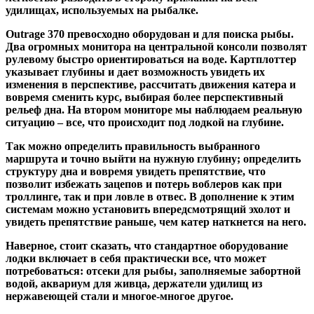
удилищах, используемых на рыбалке.
Outrage 370 превосходно оборудован и для поиска рыбы.
Два огромных монитора на центральной консоли позволят
рулевому быстро ориентироваться на воде. Картплоттер
указывает глубины и дает возможность увидеть их
изменения в перспективе, рассчитать движения катера и
вовремя сменить курс, выбирая более перспективный
рельеф дна. На втором мониторе мы наблюдаем реальную
ситуацию – все, что происходит под лодкой на глубине.
Так можно определить правильность выбранного
маршрута и точно выйти на нужную глубину; определить
структуру дна и вовремя увидеть препятствие, что
позволит избежать зацепов и потерь воблеров как при
троллинге, так и при ловле в отвес. В дополнение к этим
системам можно установить впередсмотрящий эхолот и
увидеть препятствие раньше, чем катер наткнется на него.
Наверное, стоит сказать, что стандартное оборудование
лодки включает в себя практически все, что может
потребоваться: отсеки для рыбы, заполняемые забортной
водой, аквариум для живца, держатели удилищ из
нержавеющей стали и многое-многое другое.