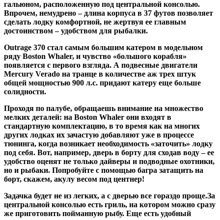
гальюном, расположенную под центральной консолью.
Впрочем, немудрено – длина корпуса в 37 футов позволяет
сделать лодку комфортной, не жертвуя ее главным
достоинством – удобством для рыбалки.
Outrage 370 стал самым большим катером в модельном
ряду Boston Whaler, и чувство «большого корабля»
появляется с первого взгляда. А подвесные двигатели
Mercury Verado на транце в количестве аж трех штук
общей мощностью 900 л.с. придают катеру еще больше
солидности.
Проходя по палубе, обращаешь внимание на множество
мелких деталей: на Boston Whaler они входят в
стандартную комплектацию, в то время как на многих
других лодках их зачастую добавляют уже в процессе
тюнинга, когда возникает необходимость «заточить» лодку
под себя. Вот, например, дверь в борту для сходав воду – ее
удобство оценят не только дайверы и подводные охотники,
но и рыбаки. Попробуйте с помощью багра затащить на
борт, скажем, акулу весом под центнер!
Задачка будет не из легких, а с дверью все гораздо проще.За
центральной консолью есть гриль, на котором можно сразу
же приготовить пойманную рыбу. Еще есть удобный