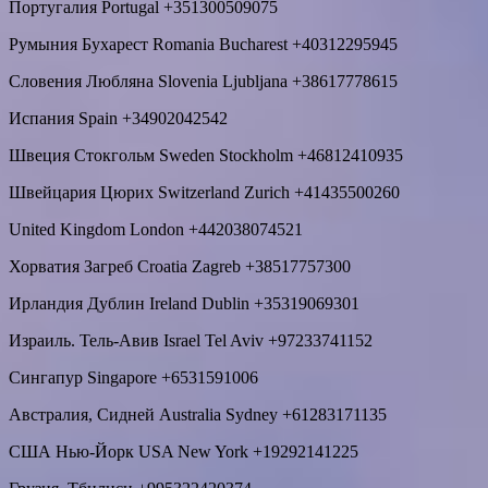
Португалия Portugal +351300509075
Румыния Бухарест Romania Bucharest +40312295945
Словения Любляна Slovenia Ljubljana +38617778615
Испания Spain +34902042542
Швеция Стокгольм Sweden Stockholm +46812410935
Швейцария Цюрих Switzerland Zurich +41435500260
United Kingdom London +442038074521
Хорватия Загреб Croatia Zagreb +38517757300
Ирландия Дублин Ireland Dublin +35319069301
Израиль. Тель-Авив Israel Tel Aviv +97233741152
Сингапур Singapore +6531591006
Австралия, Сидней Australia Sydney +61283171135
США Нью-Йорк USA New York +19292141225