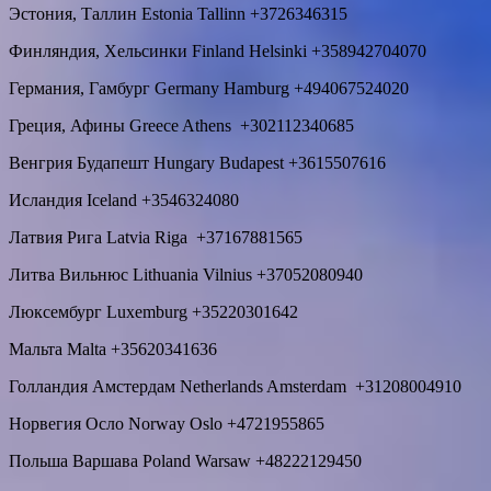
Эстония, Таллин Estonia Tallinn +3726346315
Финляндия, Хельсинки Finland Helsinki +358942704070
Германия, Гамбург Germany Hamburg +494067524020
Греция, Афины Greece Athens +302112340685
Венгрия Будапешт Hungary Budapest +3615507616
Исландия Iceland +3546324080
Латвия Рига Latvia Riga +37167881565
Литва Вильнюс Lithuania Vilnius +37052080940
Люксембург Luxemburg +35220301642
Мальта Malta +35620341636
Голландия Амстердам Netherlands Amsterdam +31208004910
Норвегия Осло Norway Oslo +4721955865
Польша Варшава Poland Warsaw +48222129450