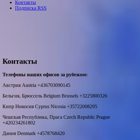
Контакты
Подписка RSS
Контакты
Телефоны наших офисов за рубежом:
Австрия Austria +436703090145
Бельгия, Брюссель Belgium Brussels +3225800326
Кипр Никосия Cyprus Nicosia +35722008295
Чешская Республика, Прага Czech Republic Prague
+420234261802
Дания Denmark +4578768420